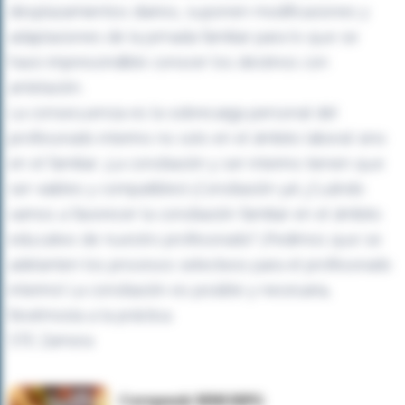
desplazamientos diarios, suponen modificaciones y
adaptaciones de la jornada familiar para lo que se
hace imprescindible conocer los destinos con
antelación.
La consecuencia es la sobrecarga personal del
profesorado interino no solo en el ámbito laboral sino
en el familiar. ¡La conciliación y ser interino tienen que
ser viables y compatibles! ¡Conciliación ya! ¿Cuándo
vamos a favorecer la conciliación familiar en el ámbito
educativo de nuestro profesorado? ¡Pedimos que se
adelanten los procesos selectivos para el profesorado
interino! La conciliación es posible y necesaria,
llevémosla a la práctica.
STE Zamora
Corepunk MMORPG