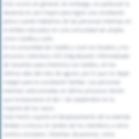
Esto ocurre en general, sin embargo, en particular la
distancia es aún mayor para lograr una conciliación
plena cuando hablamos de las personas interinas en
el ámbito educativo en una comunidad tan amplia
como Castilla y León..
En la comunidad de Castilla y León los listados y los
procesos selectivos AIVI (Adjudicación Informatizada
de Vacantes para Interinos) son tardíos, en los
últimos días del mes de agosto, por lo que no dejan
margen para la conciliación familiar. Las personas
interinas seleccionadas en dichos procesos tienen
que incorporarse el día 1 de septiembre en la
mayoría de los casos.
Este hecho supone el desplazamiento de la vivienda
familiar e incluso el cambio de los miembros a otros
centros escolares. Distintas situaciones, como