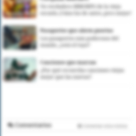
Un verdadero MMORPG de la vieja
escuela ¡Cómo los de antes, pero mejor!
Pasaportes que abren puertas
Los pasaportes más poderosos del
mundo, ¿está el tuyo?
Canciones que marcan
¿Por qué recuerdas canciones viejas
mejor que las nuevas?
Comentarios
Comentar esta noticia