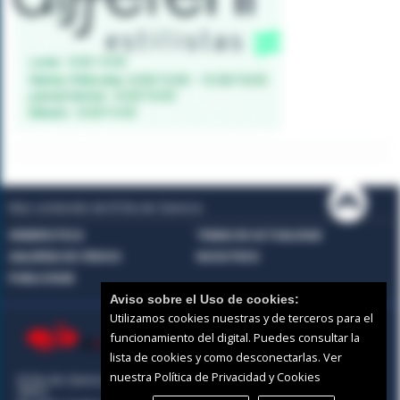
Mas contenido de El Día de Zamora:
HEMEROTECA
TEMAS DE ACTUALIDAD
GALERÍAS DE VÍDEOS
NOSOTROS
PUBLICIDAD
Aviso sobre el Uso de cookies:
Utilizamos cookies nuestras y de terceros para el
funcionamiento del digital. Puedes consultar la
lista de cookies y como desconectarlas.
Ver
nuestra Política de Privacidad y Cookies
El Día de Zamora |
Términos de uso
|
Protección de
datos