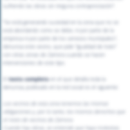
sufriendo las obras sin ninguna contraprestación".
"Se está generando suciedad en la zona que no se
está abordando como se debe, ni por parte de la
empresa ni por parte de los servicios municipales",
denuncia este vecino, que pide "igualdad de trato"
con otras zonas de Zamora cuando se hacen
intervenciones de este tipo.
El
texto completo
en el que detalla toda la
denuncia, publicado en la red social es el siguiente:
Los vecinos de esta zona tenemos las mismas
obligaciones y, por lo tanto, los mismos derechos que
el resto de vecinos de Zamora.
Cuando hay obras, se entiende que haya molestias.