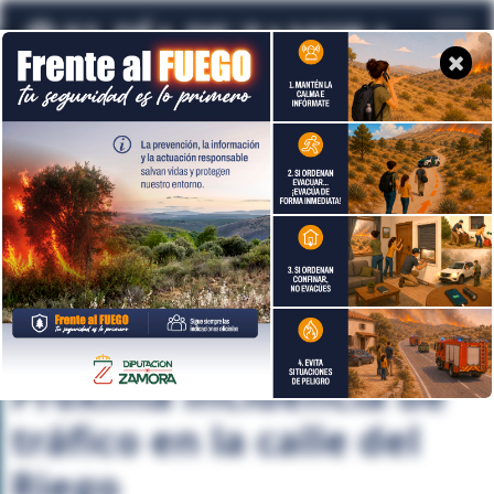
Nota de prensa
Viernes, 13 de Marzo de 2026
AVISO
Próxima incidencia de
tráfico en la calle del
Riego