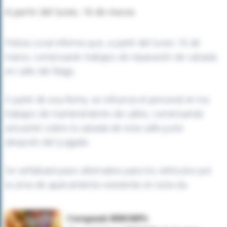
A partir del lunes, 16 de marzo
Policía Local informa que, a partir del lunes 16 de
marzo, comenzarán trabajos de reparación de calzada
en calle del Riego.
A partir de esa fecha, se refuerza el personal en los
trabajos de mantenimiento de calles, comenzando
actuación sobre la calzada de esta calle justo
después del Juzgado.
Se señalizará paso alternativo para los vehículos por
la zona de aparcamiento existente en esta vía.
Corepunk MMORPG