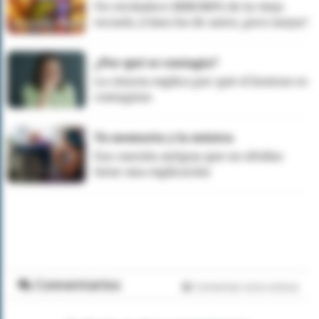
Un verdadero MMORPG de la vieja
escuela ¡Cómo los de antes, pero mejor!
¿Por qué se contagia?
La ciencia explica por qué el bostezo es
contagioso
Tu memoria y la música
Esa canción antigua que no olvidas
tiene una explicación
Comentarios
Comentar esta noticia