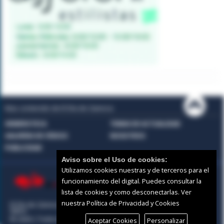
Mas contenido de El Día de Zamora:
HEMEROTECA
TEMAS DE ACTUALIDAD
GALERÍAS DE VÍDEOS
NOSOTROS
PUBLICIDAD
Aviso sobre el Uso de cookies:
Utilizamos cookies nuestras y de terceros para el
funcionamiento del digital. Puedes consultar la
lista de cookies y como desconectarlas.
Ver
nuestra Política de Privacidad y Cookies
El Día de Zamora |
Términos de uso
|
Protección de
datos
© 2026 | Todos los derechos reservados
Aceptar Cookies
Personalizar