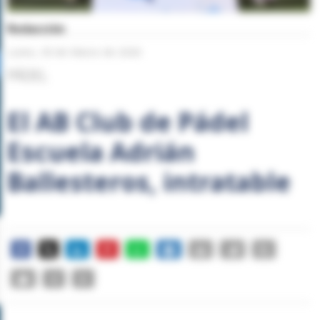
Redacción
Lunes, 30 de Marzo de 2026
PÁDEL
El AB Club de Pádel
Escuela Adrián
Ballesteros, intratable