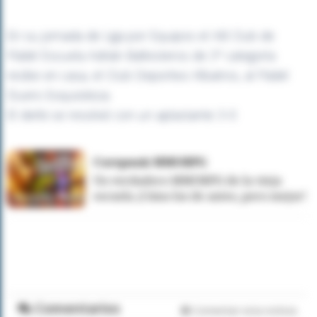
En su jornada de Liga por Equipos el AB Club de
Pádel Escuela Adrián Ballesteros de 3ª categoría
recibe en casa, el Club Deportivo Albatros, al Pádel
Duero Exquisiteza.
El derbi se resolvió con un aplastante 3-0
Corepunk MMORPG
Un verdadero MMORPG de la vieja
escuela ¡Cómo los de antes, pero mejor!
Comentarios
Comentar esta noticia