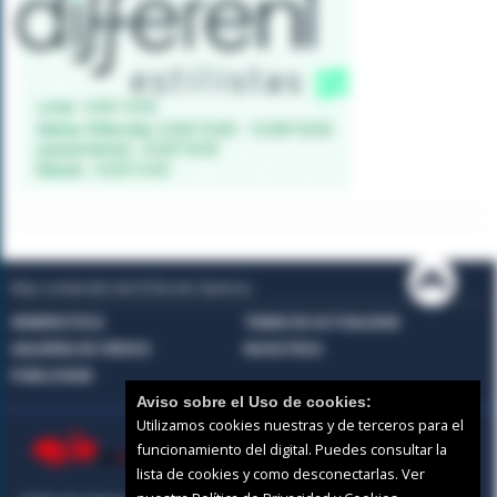
Mas contenido de El Día de Zamora:
HEMEROTECA
TEMAS DE ACTUALIDAD
GALERÍAS DE VÍDEOS
NOSOTROS
PUBLICIDAD
Aviso sobre el Uso de cookies:
Utilizamos cookies nuestras y de terceros para el
funcionamiento del digital. Puedes consultar la
lista de cookies y como desconectarlas.
Ver