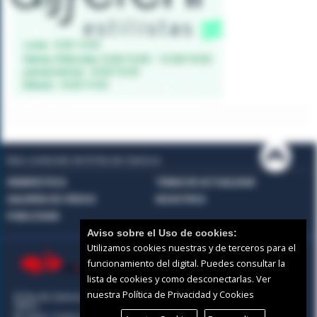
Mas contenido de El Día de Zamora:
HEMEROTECA
TEMAS DE ACTUALIDAD
GALERÍAS DE VÍDEOS
NOSOTROS
PUBLICIDAD
Aviso sobre el Uso de cookies:
Utilizamos cookies nuestras y de terceros para el
funcionamiento del digital. Puedes consultar la
lista de cookies y como desconectarlas.
Ver
nuestra Política de Privacidad y Cookies
El Día de Zamora |
Términos de uso
|
Protección de
datos