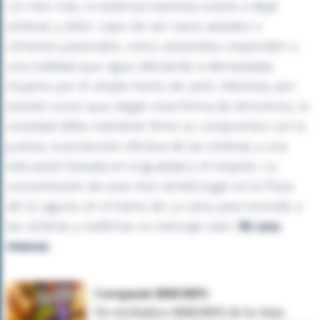
Un mes más, la violencia machista vuelve a dejar
víctimas y dolor. Lejos de ser casos aislados o
crímenes pasionales, estos asesinatos responden a
una realidad que sigue afectando a demasiadas
mujeres por el simple hecho de serlo. Mientras aún
existen voces que niegan esta forma de terrorismo, la
sociedad debe mantener firme su compromiso con la
justicia, la protección efectiva de las víctimas y una
educación basada en la igualdad y el respeto. La
concentración de este mes tendrá lugar en la Plaza
de la Laguna, en el barrio de La Lana, para recordar a
las víctimas y reafirmar un mensaje claro:
Ni una
menos
.
Corepunk MMORPG
Un verdadero MMORPG de la vieja