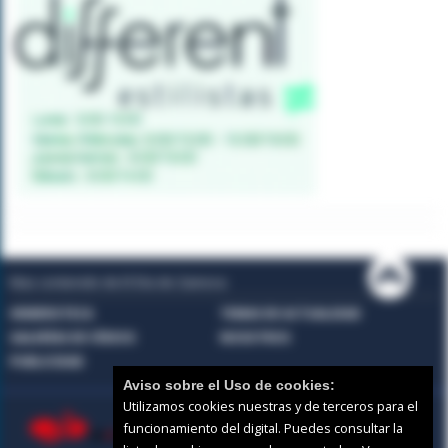
Mas contenido de El Día de Zamora:
HEMEROTECA
TEMAS DE ACTUALIDAD
GALERÍAS DE VÍDEOS
NOSOTROS
PUBLICIDAD
Aviso sobre el Uso de cookies:
Utilizamos cookies nuestras y de terceros para el
funcionamiento del digital. Puedes consultar la