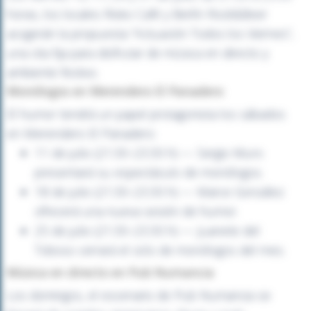
horas, los locales Risko Café y Berlín Rock&Beer
acogerán la propuesta “Actuación Todos los Viernes”,
una cita fija para disfrutar de música en directo y
ambiente festivo.
Monólogos en Merendero El Panadero
El humor tendrá un papel protagonista los sábados
en Merendero El Panadero:
11 de julio (21:30–23:30 h) — Sergio Muro
presentará su espectáculo de monólogos.
18 de julio (21:30–23:30 h) — Marce González
ofrecerá una nueva sesión de humor.
25 de julio (21:30–23:30 h) — Juanete del
Toboso cerrará el ciclo de monólogos del mes.
Música en directo en Pub Numancia
Los domingos, el escenario de Pub Numancia se