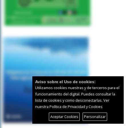
Aviso sobre el Uso de cookies:
Utilizamos cookies nuestras y de terceros para el
funcionamiento del digital. Puedes consultar la
lista de cookies y como desconectarlas.
Ver
nuestra Política de Privacidad y Cookies
Aceptar Cookies
Personalizar