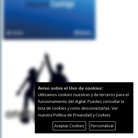
Aviso sobre el Uso de cookies:
Utilizamos cookies nuestras y de terceros para el
funcionamiento del digital. Puedes consultar la
lista de cookies y como desconectarlas.
Ver
nuestra Política de Privacidad y Cookies
Aceptar Cookies
Personalizar