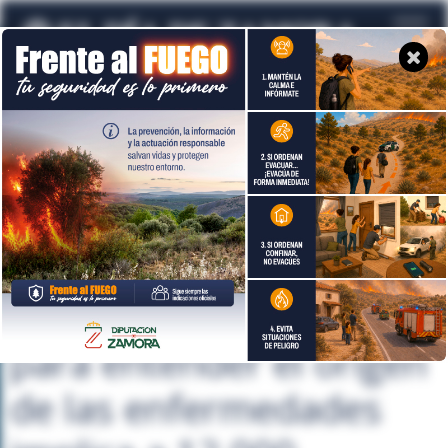
Temas de actualidad
Champion Lige
Martes, 15 de Octubre de 2024
CASTILLA Y LEÓN
Un estudio nacional
para entender el origen
de las enfermedades