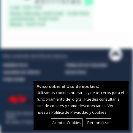
Mas contenido de El Día de Zamora:
HEMEROTECA
TEMAS DE ACTUALIDAD
GALERÍAS DE VÍDEOS
NOSOTROS
PUBLICIDAD
Aviso sobre el Uso de cookies:
Utilizamos cookies nuestras y de terceros para el
funcionamiento del digital. Puedes consultar la
lista de cookies y como desconectarlas.
Ver
nuestra Política de Privacidad y Cookies
El Día de Zamora |
Términos de uso
|
Protección de
datos
© 2026 | Todos los derechos reservados
Aceptar Cookies
Personalizar