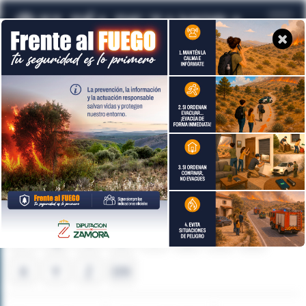
Temas de actualidad
A
B
C
D
E
F
G
H
I
J
K
L
M
N
Ñ
O
P
Q
R
S
T
U
V
W
X
Y
Z
09