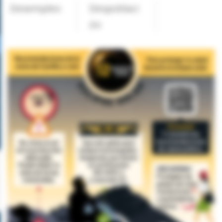
Desempleo
Despoblaci
ón