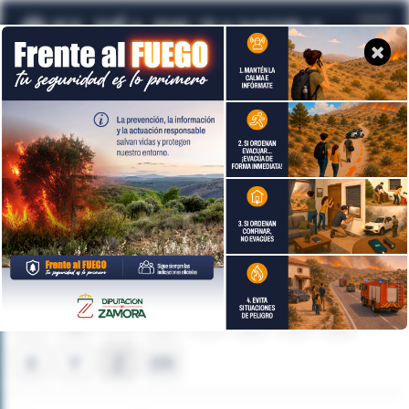
Temas de actualidad
A
B
C
D
E
F
G
H
I
J
K
L
M
N
Ñ
O
P
Q
R
S
T
U
V
W
X
Y
Z
09