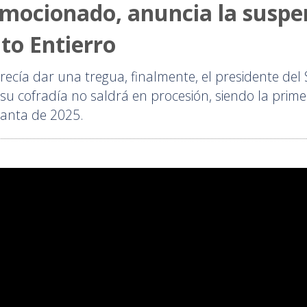
emocionado, anuncia la suspen
to Entierro
recía dar una tregua, finalmente, el presidente del 
e su cofradía no saldrá en procesión, siendo la pri
Santa de 2025.