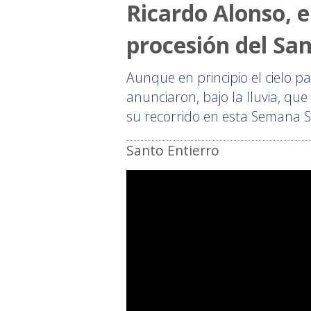
Ricardo Alonso, 
procesión del San
Aunque en principio el cielo pa
anunciaron, bajo la lluvia, qu
su recorrido en esta Semana 
Santo Entierro