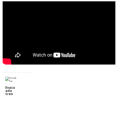
Evacu
ado
tren