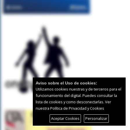
Aviso sobre el Uso de cookies:
Utilizamos cookies nuestras y de terceros para el
funcionamiento del digital. Puedes consultar la
lista de cookies y como desconectarlas.
Ver
nuestra Política de Privacidad y Cookies
Aceptar Cookies
Personalizar