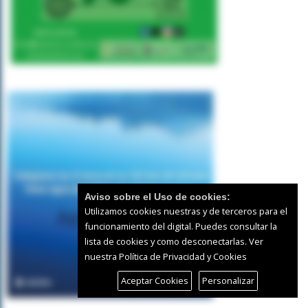
Aviso sobre el Uso de cookies:
Utilizamos cookies nuestras y de terceros para el
funcionamiento del digital. Puedes consultar la
lista de cookies y como desconectarlas.
Ver
nuestra Política de Privacidad y Cookies
Aceptar Cookies
Personalizar